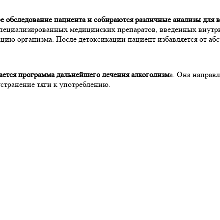
ое обследование пациента и собираются различные анализы для 
пециализированных медицинских препаратов, введенных внутрив
ацию организма. После детоксикации пациент избавляется от аб
ается программа дальнейшего лечения алкоголизм
а. Она направ
устранение тяги к употреблению.